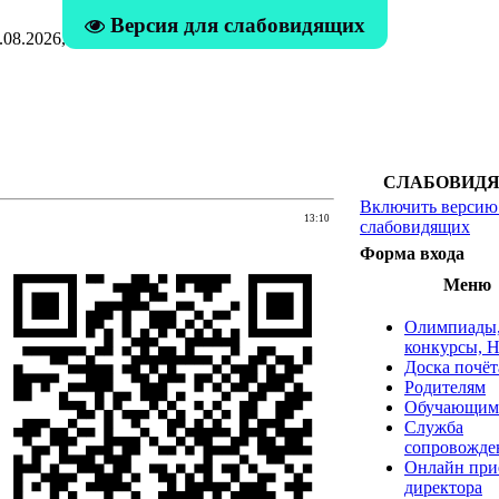
Версия для слабовидящих
08.2026, 01:02
СЛАБОВИД
Включить версию
13:10
слабовидящих
Форма входа
Меню
Олимпиады
конкурсы, 
Доска почёт
Родителям
Обучающим
Служба
сопровожде
Онлайн при
директора