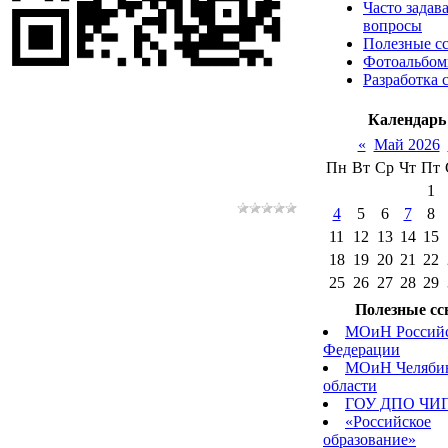
Часто задав
вопросы
Полезные с
Фотоальбо
Разработка 
Календарь
«
Май 2026
Пн
Вт
Ср
Чт
Пт
1
4
5
6
7
8
11
12
13
14
15
18
19
20
21
22
25
26
27
28
29
Полезные с
МОиН Россий
Федерации
МОиН Челяби
области
ГОУ ДПО ЧИ
«Российское
образование»