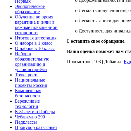
o Доброжелательность и ве
Первых"
Экологическое
o Легкость получения инфо
образование
Обучение во время
o Легкость записи для полу
карантина и (или) в
режиме повышенной
o Доступность для инвалид
готовности
Итоговая аттестация
 оставить свое обращение.
О наборе в 1 класс
О наборе в 10 класс
Ваша оценка поможет нам стат
Набор в
образовательную
Просмотров
: 103 |
Добавил
:
Fyn
организацию и
условия приёма
Точка роста
Национальные
проекты России
Комплексная
безопасность
Бережливые
технологии
К 81-летию Победы
Чебаркулю 290
Педклассы
Прокурор разъясняет