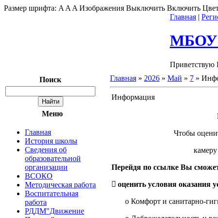
Размер шрифта:
A
A
A
Изображения
Выключить
Включить
Цвет
Главная
|
Реги
МБОУ"
Приветствую 
Главная
»
2026
»
Май
»
7
» Инф
Поиск
Информация
Меню
Главная
Чтобы оцени
История школы
Сведения об
камеру
образовательной
организации
Перейдя по ссылке Вы сможет
ВСОКО
 оценить условия оказания у
Методическая работа
Воспитательная
o Комфорт и санитарно-ги
работа
РДДМ"Движение