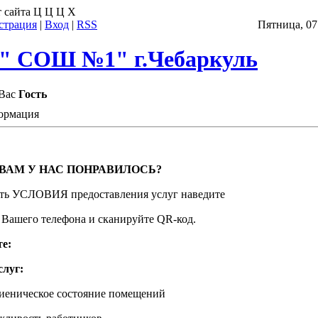
 сайта
Ц
Ц
Ц
Х
страция
|
Вход
|
RSS
Пятница, 07.
 СОШ №1" г.Чебаркуль
Вас
Гость
ормация
ВАМ У НАС ПОНРАВИЛОСЬ?
ть УСЛОВИЯ предоставления услуг наведите
 Вашего телефона и сканируйте QR-код.
е:
слуг:
гиеническое состояние помещений