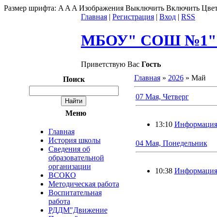
Размер шрифта:
A
A
A
Изображения
Выключить
Включить
Цвет
Главная
|
Регистрация
|
Вход
|
RSS
МБОУ" СОШ №1" г
Приветствую Вас
Гость
Главная
»
2026
»
Май
Поиск
07 Мая, Четверг
Меню
13:10
Информаци
Главная
История школы
04 Мая, Понедельник
Сведения об
образовательной
организации
10:38
Информаци
ВСОКО
Методическая работа
Воспитательная
работа
РДДМ"Движение