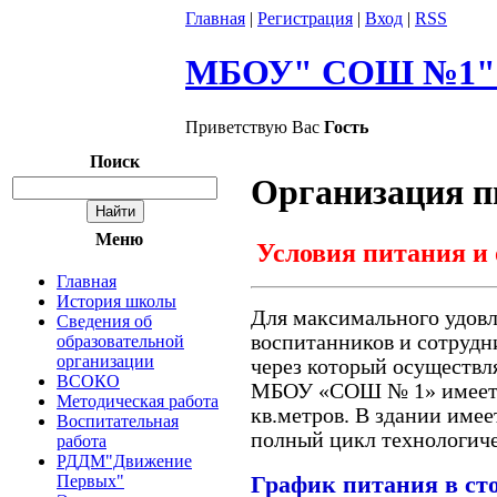
Главная
|
Регистрация
|
Вход
|
RSS
МБОУ" СОШ №1" г
Приветствую Вас
Гость
Поиск
Организация п
Меню
Условия питания и
Главная
История школы
Для максимального удовл
Сведения об
воспитанников и сотрудни
образовательной
организации
через который осуществл
ВСОКО
МБОУ «СОШ № 1» имеет 
Методическая работа
кв.метров. В здании име
Воспитательная
полный цикл технологиче
работа
РДДМ"Движение
График питания в ст
Первых"