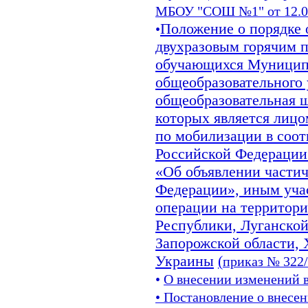
МБОУ "СОШ №1" от 12.03
Положение о порядке 
•
двухразовым горячим 
обучающихся
Муницип
общеобразовательного
общеобразовательная ш
которых является лиц
по мобилизации в соот
Российской Федерации 
«Об объявлении части
Федерации», иным уча
операции на территор
Республики, Луганско
Запорожской области, 
Украины
(
приказ № 322/
•
О внесении изменений в
• Постановление о внесе