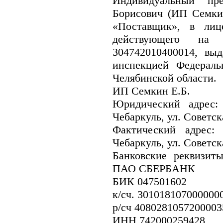
Индивидуальный пр
Борисович (ИП Семки
«Поставщик», в лиц
действующего на 
304742010400014, выд
инспекцией Федерал
Челябинской области.
ИП Семкин Е.Б.
Юридический адрес: 
Чебаркуль, ул. Советск
Фактический адрес: 
Чебаркуль, ул. Советск
Банковские реквизит
ПАО СБЕРБАНК
БИК 047501602
к/сч. 301018107000000
р/сч 4080281057200003
ИНН 742000259428