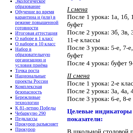
Экологическое
образование
I смена
Обучение во время
После 1 урока:
1а, 1б, 
карантина и (или) в
режиме повышенной
буфет
готовности
После 2 урока: 3б, 3в, 3г
Итоговая аттестация
О наборе в 1 класс
11-е классы
О наборе в 10 класс
После 3 урока: 5-е, 7-е,
Набор в
буфет
образовательную
организацию и
После 4 урока: буфет 9-
условия приёма
Точка роста
II смена
Национальные
проекты России
После 1 урока: 2-е кла
Комплексная
После 2 урока: 3а, 4а, 
безопасность
Бережливые
После 3 урока: 6-е, 8-е
технологии
К 81-летию Победы
Целевые индикаторы
Чебаркулю 290
показатели:
Педклассы
Прокурор разъясняет
Прокурор
В школьной столовой 