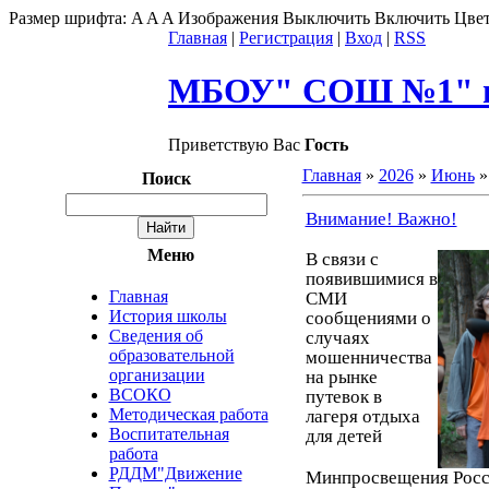
Размер шрифта:
A
A
A
Изображения
Выключить
Включить
Цвет
Главная
|
Регистрация
|
Вход
|
RSS
МБОУ" СОШ №1" г
Приветствую Вас
Гость
Главная
»
2026
»
Июнь
»
Поиск
Внимание! Важно!
Меню
В связи с
появившимися в
Главная
СМИ
История школы
сообщениями о
Сведения об
случаях
образовательной
мошенничества
организации
на рынке
ВСОКО
путевок в
Методическая работа
лагеря отдыха
Воспитательная
для детей
работа
РДДМ"Движение
Минпросвещения Росс