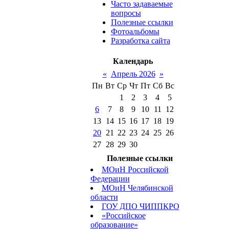
Часто задаваемые
вопросы
Полезные ссылки
Фотоальбомы
Разработка сайта
Календарь
«
Апрель 2026
»
Пн
Вт
Ср
Чт
Пт
Сб
Вс
1
2
3
4
5
6
7
8
9
10
11
12
13
14
15
16
17
18
19
20
21
22
23
24
25
26
27
28
29
30
Полезные ссылки
МОиН Российской
Федерации
МОиН Челябинской
области
ГОУ ДПО ЧИППКРО
«Российское
образование»