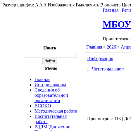
Размер шрифта:
A
A
A
Изображения
Выключить
Включить
Цвет
Главная
|
Реги
МБОУ"
Приветствую 
Главная
»
2026
»
Апре
Поиск
Информация
Меню
...
Читать дальше »
Главная
История школы
Сведения об
образовательной
организации
ВСОКО
Методическая работа
Воспитательная
Просмотров: 113 | До
работа
РДДМ"Движение