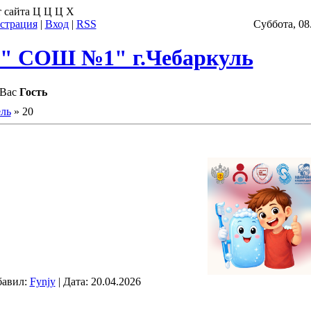
 сайта
Ц
Ц
Ц
Х
страция
|
Вход
|
RSS
Суббота, 08
 СОШ №1" г.Чебаркуль
Вас
Гость
ль
»
20
бавил:
Fynjy
| Дата:
20.04.2026