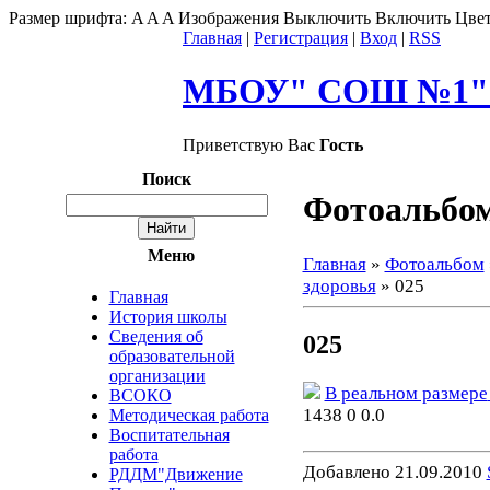
Размер шрифта:
A
A
A
Изображения
Выключить
Включить
Цвет
Главная
|
Регистрация
|
Вход
|
RSS
МБОУ" СОШ №1" г
Приветствую Вас
Гость
Поиск
Фотоальбо
Меню
Главная
»
Фотоальбом
здоровья
» 025
Главная
История школы
Сведения об
025
образовательной
организации
В реальном размере
ВСОКО
1438
0
0.0
Методическая работа
Воспитательная
работа
Добавлено
21.09.2010
РДДМ"Движение