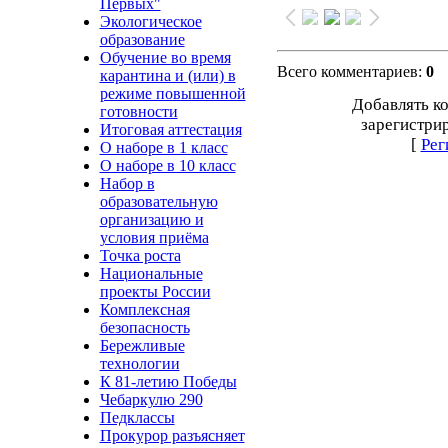
Первых"
Экологическое
образование
Обучение во время
Всего комментариев
:
0
карантина и (или) в
режиме повышенной
Добавлять к
готовности
зарегистри
Итоговая аттестация
[
Рег
О наборе в 1 класс
О наборе в 10 класс
Набор в
образовательную
организацию и
условия приёма
Точка роста
Национальные
проекты России
Комплексная
безопасность
Бережливые
технологии
К 81-летию Победы
Чебаркулю 290
Педклассы
Прокурор разъясняет