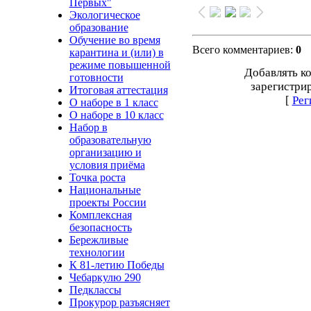
Первых"
Экологическое
образование
Обучение во время
Всего комментариев
:
0
карантина и (или) в
режиме повышенной
Добавлять к
готовности
зарегистри
Итоговая аттестация
[
Рег
О наборе в 1 класс
О наборе в 10 класс
Набор в
образовательную
организацию и
условия приёма
Точка роста
Национальные
проекты России
Комплексная
безопасность
Бережливые
технологии
К 81-летию Победы
Чебаркулю 290
Педклассы
Прокурор разъясняет