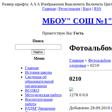
Размер шрифта:
A
A
A
Изображения
Выключить
Включить
Цвет
Главная
|
Регистрация
|
Вход
|
RSS
МБОУ" СОШ №1" г
Приветствую Вас
Гость
Поиск
Фотоальбо
Меню
Главная
»
Фотоальбом
здоровья
» 0210
Главная
История школы
Сведения об
0210
образовательной
организации
ВСОКО
1278
0
0.0
Методическая работа
Воспитательная
работа
Добавлено
28.09.2010
РДДМ"Движение