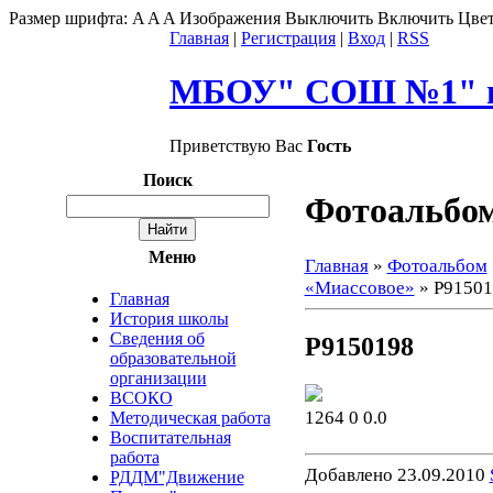
Размер шрифта:
A
A
A
Изображения
Выключить
Включить
Цвет
Главная
|
Регистрация
|
Вход
|
RSS
МБОУ" СОШ №1" г
Приветствую Вас
Гость
Поиск
Фотоальбо
Меню
Главная
»
Фотоальбом
«Миассовое»
» P91501
Главная
История школы
Сведения об
P9150198
образовательной
организации
ВСОКО
1264
0
0.0
Методическая работа
Воспитательная
работа
Добавлено
23.09.2010
РДДМ"Движение