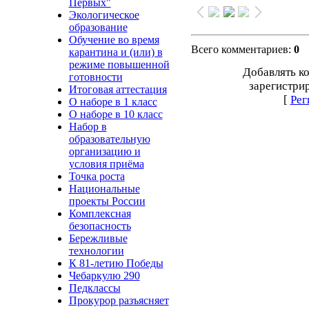
Первых"
Экологическое
образование
Обучение во время
Всего комментариев
:
0
карантина и (или) в
режиме повышенной
Добавлять к
готовности
зарегистри
Итоговая аттестация
[
Рег
О наборе в 1 класс
О наборе в 10 класс
Набор в
образовательную
организацию и
условия приёма
Точка роста
Национальные
проекты России
Комплексная
безопасность
Бережливые
технологии
К 81-летию Победы
Чебаркулю 290
Педклассы
Прокурор разъясняет