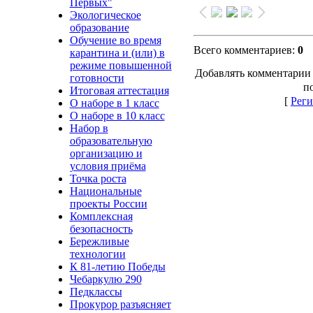
Первых"
Экологическое
образование
Обучение во время
Всего комментариев
:
0
карантина и (или) в
режиме повышенной
Добавлять комментарии 
готовности
п
Итоговая аттестация
[
Реги
О наборе в 1 класс
О наборе в 10 класс
Набор в
образовательную
организацию и
условия приёма
Точка роста
Национальные
проекты России
Комплексная
безопасность
Бережливые
технологии
К 81-летию Победы
Чебаркулю 290
Педклассы
Прокурор разъясняет