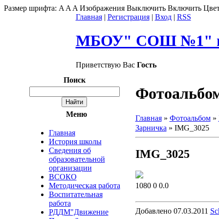
Размер шрифта:
A
A
A
Изображения
Выключить
Включить
Цвет
Главная
|
Регистрация
|
Вход
|
RSS
МБОУ" СОШ №1" г
Приветствую Вас
Гость
Поиск
Фотоальбо
Меню
Главная
»
Фотоальбом
»
Зарничка
» IMG_3025
Главная
История школы
Сведения об
IMG_3025
образовательной
организации
ВСОКО
1080
0
0.0
Методическая работа
Воспитательная
работа
Добавлено
07.03.2011
Sc
РДДМ"Движение