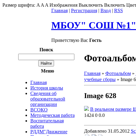
Размер шрифта:
A
A
A
Изображения
Выключить
Включить
Цвет
Главная
|
Регистрация
|
Вход
|
RSS
МБОУ" СОШ №1" г
Приветствую Вас
Гость
Поиск
Фотоальбо
Меню
Главная
»
Фотоальбом
»
учебные сборы
» Image 
Главная
История школы
Сведения об
Image 628
образовательной
организации
В реальном размере
1
ВСОКО
1424
0
0.0
Методическая работа
Воспитательная
работа
Добавлено
31.05.2012
Sc
РДДМ"Движение