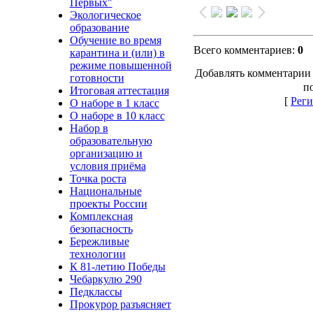
Первых"
Экологическое
образование
Обучение во время
Всего комментариев
:
0
карантина и (или) в
режиме повышенной
Добавлять комментарии 
готовности
п
Итоговая аттестация
[
Реги
О наборе в 1 класс
О наборе в 10 класс
Набор в
образовательную
организацию и
условия приёма
Точка роста
Национальные
проекты России
Комплексная
безопасность
Бережливые
технологии
К 81-летию Победы
Чебаркулю 290
Педклассы
Прокурор разъясняет