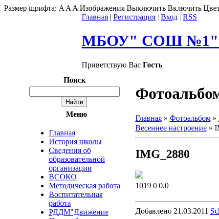
Размер шрифта:
A
A
A
Изображения
Выключить
Включить
Цвет
Главная
|
Регистрация
|
Вход
|
RSS
МБОУ" СОШ №1" г
Приветствую Вас
Гость
Поиск
Фотоальбо
Меню
Главная
»
Фотоальбом
»
Весеннее настроение
» 
Главная
История школы
Сведения об
IMG_2880
образовательной
организации
ВСОКО
1019
0
0.0
Методическая работа
Воспитательная
работа
Добавлено
21.03.2011
Sc
РДДМ"Движение