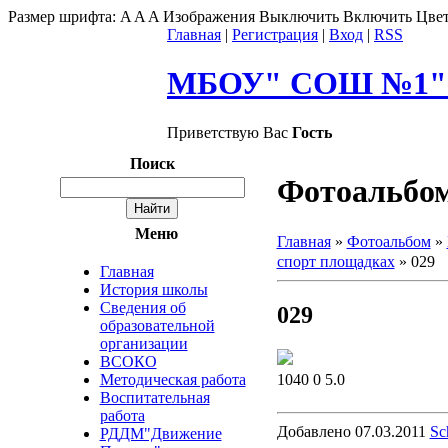
Размер шрифта:
A
A
A
Изображения
Выключить
Включить
Цвет
Главная
|
Регистрация
|
Вход
|
RSS
МБОУ" СОШ №1" г
Приветствую Вас
Гость
Поиск
Фотоальбо
Меню
Главная
»
Фотоальбом
»
спорт площадках
» 029
Главная
История школы
Сведения об
029
образовательной
организации
ВСОКО
1040
0
5.0
Методическая работа
Воспитательная
работа
Добавлено
07.03.2011
Sc
РДДМ"Движение