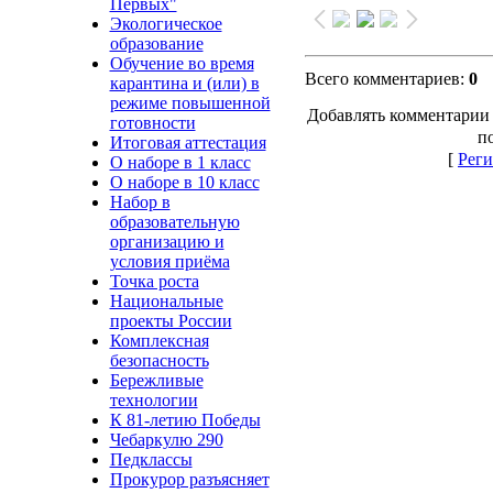
Первых"
Экологическое
образование
Обучение во время
Всего комментариев
:
0
карантина и (или) в
режиме повышенной
Добавлять комментарии 
готовности
п
Итоговая аттестация
[
Реги
О наборе в 1 класс
О наборе в 10 класс
Набор в
образовательную
организацию и
условия приёма
Точка роста
Национальные
проекты России
Комплексная
безопасность
Бережливые
технологии
К 81-летию Победы
Чебаркулю 290
Педклассы
Прокурор разъясняет