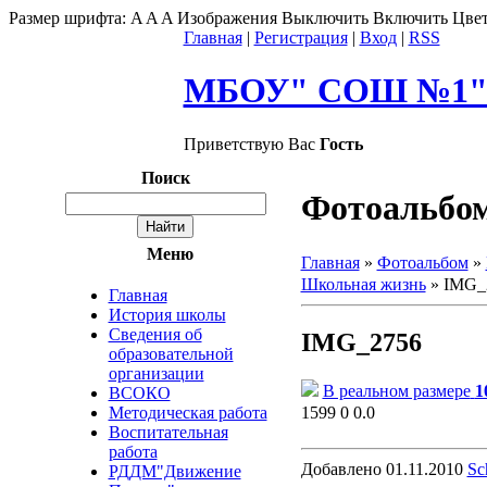
Размер шрифта:
A
A
A
Изображения
Выключить
Включить
Цвет
Главная
|
Регистрация
|
Вход
|
RSS
МБОУ" СОШ №1" г
Приветствую Вас
Гость
Поиск
Фотоальбо
Меню
Главная
»
Фотоальбом
»
Школьная жизнь
» IMG_
Главная
История школы
Сведения об
IMG_2756
образовательной
организации
В реальном размере
1
ВСОКО
1599
0
0.0
Методическая работа
Воспитательная
работа
Добавлено
01.11.2010
Sc
РДДМ"Движение