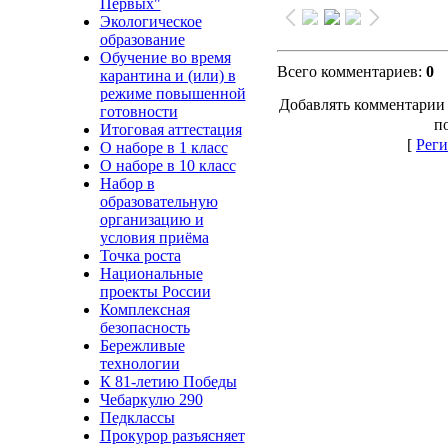
Первых"
Экологическое
образование
Обучение во время
Всего комментариев
:
0
карантина и (или) в
режиме повышенной
Добавлять комментарии 
готовности
п
Итоговая аттестация
[
Реги
О наборе в 1 класс
О наборе в 10 класс
Набор в
образовательную
организацию и
условия приёма
Точка роста
Национальные
проекты России
Комплексная
безопасность
Бережливые
технологии
К 81-летию Победы
Чебаркулю 290
Педклассы
Прокурор разъясняет