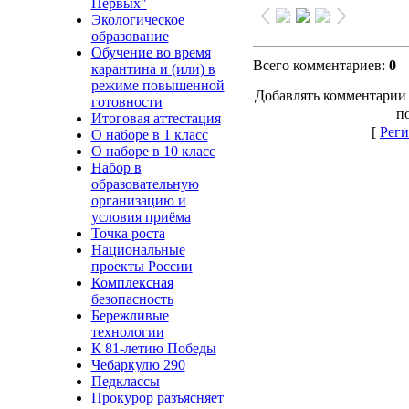
Первых"
Экологическое
образование
Обучение во время
Всего комментариев
:
0
карантина и (или) в
режиме повышенной
Добавлять комментарии 
готовности
п
Итоговая аттестация
[
Реги
О наборе в 1 класс
О наборе в 10 класс
Набор в
образовательную
организацию и
условия приёма
Точка роста
Национальные
проекты России
Комплексная
безопасность
Бережливые
технологии
К 81-летию Победы
Чебаркулю 290
Педклассы
Прокурор разъясняет