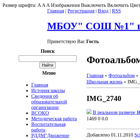
Размер шрифта:
A
A
A
Изображения
Выключить
Включить
Цвет
Главная
|
Регистрация
|
Вход
|
RSS
МБОУ" СОШ №1" г.
Приветствую Вас
Гость
Поиск
Фотоальбо
Меню
Главная
»
Фотоальбом
»
Школьная жизнь
» IMG_
Главная
История школы
Сведения об
IMG_2740
образовательной
организации
В реальном размере
1
ВСОКО
1469
0
0.0
Методическая работа
Воспитательная
работа
Добавлено
01.11.2010
Sc
РДДМ"Движение