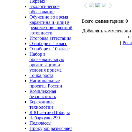
Первых"
Экологическое
образование
Обучение во время
Всего комментариев
:
0
карантина и (или) в
режиме повышенной
Добавлять комментарии 
готовности
п
Итоговая аттестация
[
Реги
О наборе в 1 класс
О наборе в 10 класс
Набор в
образовательную
организацию и
условия приёма
Точка роста
Национальные
проекты России
Комплексная
безопасность
Бережливые
технологии
К 81-летию Победы
Чебаркулю 290
Педклассы
Прокурор разъясняет