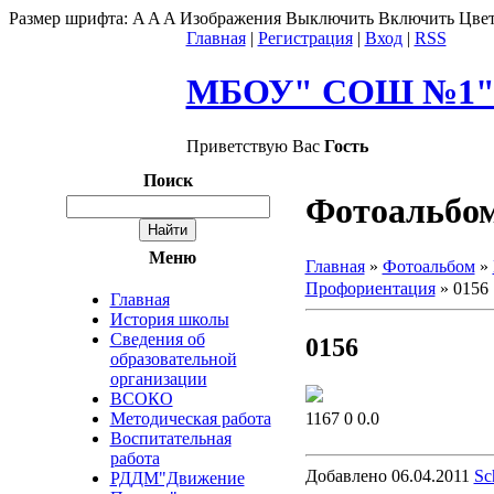
Размер шрифта:
A
A
A
Изображения
Выключить
Включить
Цвет
Главная
|
Регистрация
|
Вход
|
RSS
МБОУ" СОШ №1" г
Приветствую Вас
Гость
Поиск
Фотоальбо
Меню
Главная
»
Фотоальбом
»
Профориентация
» 0156
Главная
История школы
Сведения об
0156
образовательной
организации
ВСОКО
1167
0
0.0
Методическая работа
Воспитательная
работа
Добавлено
06.04.2011
Sc
РДДМ"Движение