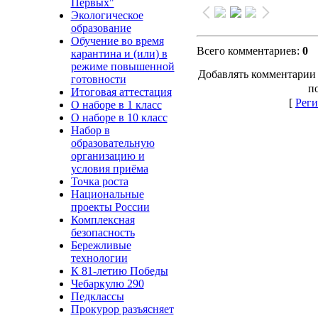
Первых"
Экологическое
образование
Обучение во время
Всего комментариев
:
0
карантина и (или) в
режиме повышенной
Добавлять комментарии 
готовности
п
Итоговая аттестация
[
Реги
О наборе в 1 класс
О наборе в 10 класс
Набор в
образовательную
организацию и
условия приёма
Точка роста
Национальные
проекты России
Комплексная
безопасность
Бережливые
технологии
К 81-летию Победы
Чебаркулю 290
Педклассы
Прокурор разъясняет