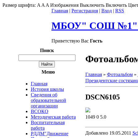
Размер шрифта:
A
A
A
Изображения
Выключить
Включить
Цвет
Главная
|
Регистрация
|
Вход
|
RSS
МБОУ" СОШ №1" г
Приветствую Вас
Гость
Поиск
Фотоальбо
Меню
Главная
»
Фотоальбом
»
Президентские состязан
Главная
История школы
Сведения об
DSCN6105
образовательной
организации
ВСОКО
1049
0
5.0
Методическая работа
Воспитательная
работа
Добавлено
19.05.2011
Sc
РДДМ"Движение