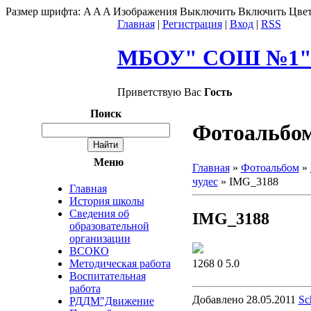
Размер шрифта:
A
A
A
Изображения
Выключить
Включить
Цвет
Главная
|
Регистрация
|
Вход
|
RSS
МБОУ" СОШ №1" г
Приветствую Вас
Гость
Поиск
Фотоальбо
Меню
Главная
»
Фотоальбом
»
чудес
» IMG_3188
Главная
История школы
Сведения об
IMG_3188
образовательной
организации
ВСОКО
1268
0
5.0
Методическая работа
Воспитательная
работа
Добавлено
28.05.2011
Sc
РДДМ"Движение