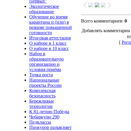
Первых"
Экологическое
образование
Обучение во время
Всего комментариев
:
0
карантина и (или) в
режиме повышенной
Добавлять комментарии 
готовности
п
Итоговая аттестация
[
Реги
О наборе в 1 класс
О наборе в 10 класс
Набор в
образовательную
организацию и
условия приёма
Точка роста
Национальные
проекты России
Комплексная
безопасность
Бережливые
технологии
К 81-летию Победы
Чебаркулю 290
Педклассы
Прокурор разъясняет