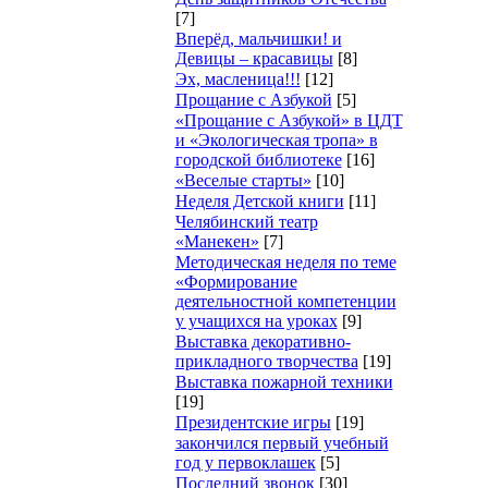
[7]
Вперёд, мальчишки! и
Девицы – красавицы
[8]
Эх, масленица!!!
[12]
Прощание с Азбукой
[5]
«Прощание с Азбукой» в ЦДТ
и «Экологическая тропа» в
городской библиотеке
[16]
«Веселые старты»
[10]
Неделя Детской книги
[11]
Челябинский театр
«Манекен»
[7]
Методическая неделя по теме
«Формирование
деятельностной компетенции
у учащихся на уроках
[9]
Выставка декоративно-
прикладного творчества
[19]
Выставка пожарной техники
[19]
Президентские игры
[19]
закончился первый учебный
год у первоклашек
[5]
Последний звонок
[30]