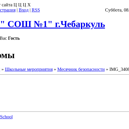
 сайта
Ц
Ц
Ц
Х
страция
|
Вход
|
RSS
Суббота, 08
 СОШ №1" г.Чебаркуль
Вас
Гость
омы
м
»
Школьные мероприятия
»
Месячник безопасности
» IMG_340
School