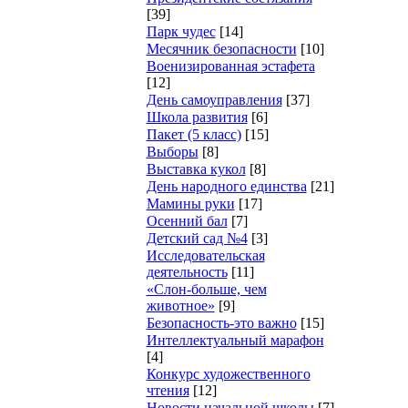
[39]
Парк чудес
[14]
Месячник безопасности
[10]
Военизированная эстафета
[12]
День самоуправления
[37]
Школа развития
[6]
Пакет (5 класс)
[15]
Выборы
[8]
Выставка кукол
[8]
День народного единства
[21]
Мамины руки
[17]
Осенний бал
[7]
Детский сад №4
[3]
Исследовательская
деятельность
[11]
«Слон-больше, чем
животное»
[9]
Безопасность-это важно
[15]
Интеллектуальный марафон
[4]
Конкурс художественного
чтения
[12]
Новости начальной школы
[7]