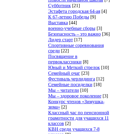
Субботник
[21]
Эстафета городская 64-ая
[4]
К 67-летию Победы
[9]
Выставка
[44]
военно-учебные сборы
[3]
Безопасность – это важно
[36]
Лидер старт
[17]
Cпортивные соревнования
среди
[22]
Посвящение в
первоклассники
[8]
Юный и Меткий стрелок
[10]
Семейный очаг
[23]
Фестиваль черлидинга
[12]
Семейные посиделки
[18]
Мы – читатели
[10]
Мы – здоровое поколение
[3]
Конкурс чтецов «Зимушка-
зима»
[2]
Классный час по пенсионной
грамотности для учащихся 11
классов
[2]
КВН среди учащихся 7-8