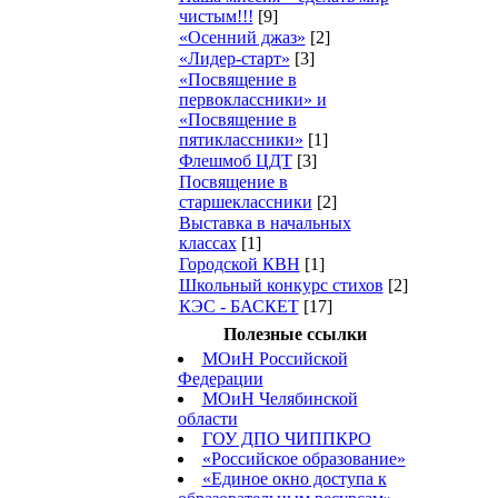
чистым!!!
[9]
«Осенний джаз»
[2]
«Лидер-старт»
[3]
«Посвящение в
первоклассники» и
«Посвящение в
пятиклассники»
[1]
Флешмоб ЦДТ
[3]
Посвящение в
старшеклассники
[2]
Выставка в начальных
классах
[1]
Городской КВН
[1]
Школьный конкурс стихов
[2]
КЭС - БАСКЕТ
[17]
Полезные ссылки
МОиН Российской
Федерации
МОиН Челябинской
области
ГОУ ДПО ЧИППКРО
«Российское образование»
«Единое окно доступа к