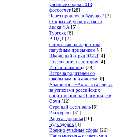
учебные сборы 2013
фотоотчёт
[28]
Через прошлое в будущее!
[7]
Открытый урок русского
языка 4 А
[5]
Тургояк
[6]
В ЦДТ
[7]
Спорт, как альтернатива
пагубным привычкам
[4]
Школьный отряд ЮИД
[4]
Посещение планетария
[4]
Итоги олимпиад
[28]
Встреча родителей со
школьным психологом
[8]
Учащиеся 2 «А» класса следят
за успехами российских
спортсменов на Олимпиаде в
Сочи
[12]
Страный фестиваль
[5]
Экскурсия
[31]
Радуга здоровья
[10]
Будь здоров
[3]
Военно-учебные сборы
[26]
Наша миссия – сделать мир