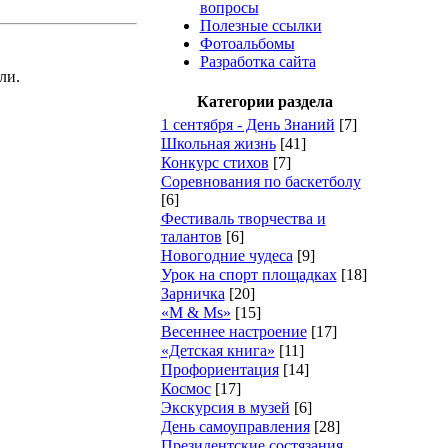
вопросы
Полезные ссылки
Фотоальбомы
Разработка сайта
ли.
Категории раздела
1 сентября - День Знаний
[7]
Школьная жизнь
[41]
Конкурс стихов
[7]
Cоревнования по баскетболу
[6]
Фестиваль творчества и
талантов
[6]
Новогодние чудеса
[9]
Урок на спорт площадках
[18]
Зарничка
[20]
«M & Ms»
[15]
Весеннее настроение
[17]
«Детская книга»
[11]
Профориентация
[14]
Космос
[17]
Экскурсия в музей
[6]
День самоуправления
[28]
Президентские состязания