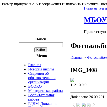
Размер шрифта:
A
A
A
Изображения
Выключить
Включить
Цвет
Главная
|
Реги
МБОУ"
Приветствую 
Поиск
Фотоальб
Меню
Главная
»
Фотоальбо
Главная
IMG_3408
История школы
Сведения об
образовательной
организации
1121
0
0.0
ВСОКО
Методическая работа
Воспитательная
Добавлено
26.09.2011
работа
РДДМ"Движение