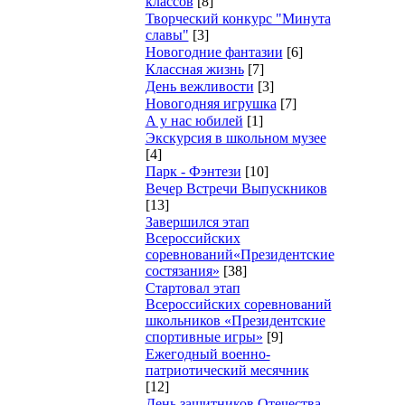
классов
[8]
Творческий конкурс "Минута
славы"
[3]
Новогодние фантазии
[6]
Классная жизнь
[7]
День вежливости
[3]
Новогодняя игрушка
[7]
А у нас юбилей
[1]
Экскурсия в школьном музее
[4]
Парк - Фэнтези
[10]
Вечер Встречи Выпускников
[13]
Завершился этап
Всероссийских
соревнований«Президентские
состязания»
[38]
Стартовал этап
Всероссийских соревнований
школьников «Президентские
спортивные игры»
[9]
Ежегодный военно-
патриотический месячник
[12]
День защитников Отечества