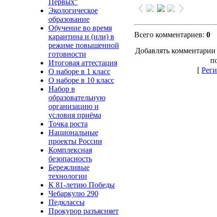
Первых"
Экологическое
образование
Обучение во время
Всего комментариев
:
0
карантина и (или) в
режиме повышенной
Добавлять комментарии 
готовности
п
Итоговая аттестация
[
Реги
О наборе в 1 класс
О наборе в 10 класс
Набор в
образовательную
организацию и
условия приёма
Точка роста
Национальные
проекты России
Комплексная
безопасность
Бережливые
технологии
К 81-летию Победы
Чебаркулю 290
Педклассы
Прокурор разъясняет