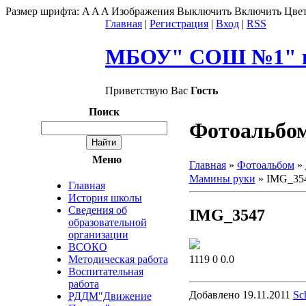
Размер шрифта:
A
A
A
Изображения
Выключить
Включить
Цвет
Главная
|
Регистрация
|
Вход
|
RSS
МБОУ" СОШ №1" г
Приветствую Вас
Гость
Поиск
Фотоальбо
Меню
Главная
»
Фотоальбом
»
Мамины руки
» IMG_35
Главная
История школы
Сведения об
IMG_3547
образовательной
организации
ВСОКО
1119
0
0.0
Методическая работа
Воспитательная
работа
Добавлено
19.11.2011
Sc
РДДМ"Движение