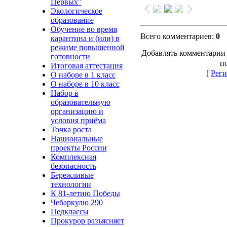
Первых"
Экологическое
образование
Обучение во время
Всего комментариев
:
0
карантина и (или) в
режиме повышенной
Добавлять комментарии 
готовности
п
Итоговая аттестация
[
Реги
О наборе в 1 класс
О наборе в 10 класс
Набор в
образовательную
организацию и
условия приёма
Точка роста
Национальные
проекты России
Комплексная
безопасность
Бережливые
технологии
К 81-летию Победы
Чебаркулю 290
Педклассы
Прокурор разъясняет