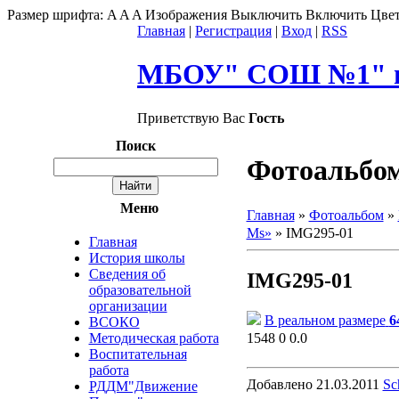
Размер шрифта:
A
A
A
Изображения
Выключить
Включить
Цвет
Главная
|
Регистрация
|
Вход
|
RSS
МБОУ" СОШ №1" г
Приветствую Вас
Гость
Поиск
Фотоальбо
Меню
Главная
»
Фотоальбом
»
Ms»
» IMG295-01
Главная
История школы
Сведения об
IMG295-01
образовательной
организации
В реальном размере
6
ВСОКО
1548
0
0.0
Методическая работа
Воспитательная
работа
Добавлено
21.03.2011
Sc
РДДМ"Движение