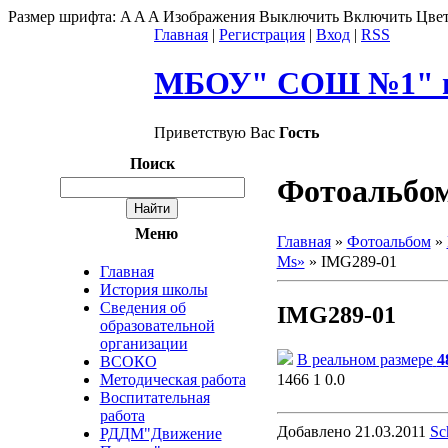
Размер шрифта:
A
A
A
Изображения
Выключить
Включить
Цвет
Главная
|
Регистрация
|
Вход
|
RSS
МБОУ" СОШ №1" г
Приветствую Вас
Гость
Поиск
Фотоальбо
Меню
Главная
»
Фотоальбом
»
Ms»
» IMG289-01
Главная
История школы
Сведения об
IMG289-01
образовательной
организации
В реальном размере
4
ВСОКО
1466
1
0.0
Методическая работа
Воспитательная
работа
Добавлено
21.03.2011
Sc
РДДМ"Движение