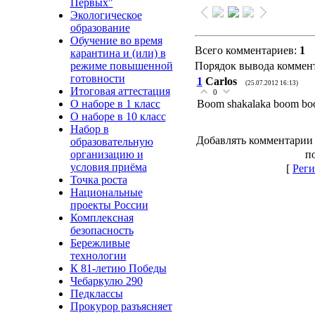
Первых"
Экологическое
образование
Обучение во время
Всего комментариев
:
1
карантина и (или) в
Порядок вывода коммент
режиме повышенной
готовности
1
Carlos
(25.07.2012 16:13)
Итоговая аттестация
0
Boom shakalaka boom boo
О наборе в 1 класс
О наборе в 10 класс
Набор в
Добавлять комментарии 
образовательную
п
организацию и
условия приёма
[
Реги
Точка роста
Национальные
проекты России
Комплексная
безопасность
Бережливые
технологии
К 81-летию Победы
Чебаркулю 290
Педклассы
Прокурор разъясняет