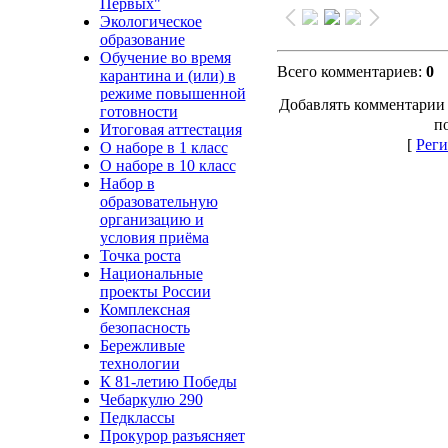
Первых"
Экологическое
образование
Обучение во время
Всего комментариев
:
0
карантина и (или) в
режиме повышенной
Добавлять комментарии 
готовности
п
Итоговая аттестация
[
Реги
О наборе в 1 класс
О наборе в 10 класс
Набор в
образовательную
организацию и
условия приёма
Точка роста
Национальные
проекты России
Комплексная
безопасность
Бережливые
технологии
К 81-летию Победы
Чебаркулю 290
Педклассы
Прокурор разъясняет