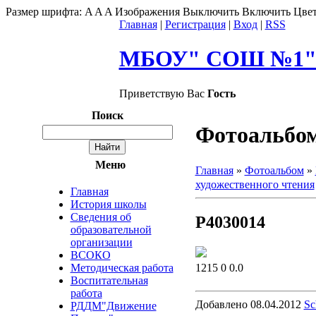
Размер шрифта:
A
A
A
Изображения
Выключить
Включить
Цвет
Главная
|
Регистрация
|
Вход
|
RSS
МБОУ" СОШ №1" г
Приветствую Вас
Гость
Поиск
Фотоальбо
Меню
Главная
»
Фотоальбом
»
художественного чтения
Главная
История школы
Сведения об
P4030014
образовательной
организации
ВСОКО
1215
0
0.0
Методическая работа
Воспитательная
работа
Добавлено
08.04.2012
Sc
РДДМ"Движение