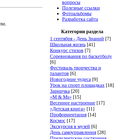
вопросы
Полезные ссылки
Фотоальбомы
Разработка сайта
ли.
Категории раздела
1 сентября - День Знаний
[7]
Школьная жизнь
[41]
Конкурс стихов
[7]
Cоревнования по баскетболу
[6]
Фестиваль творчества и
талантов
[6]
Новогодние чудеса
[9]
Урок на спорт площадках
[18]
Зарничка
[20]
«M & Ms»
[15]
Весеннее настроение
[17]
«Детская книга»
[11]
Профориентация
[14]
Космос
[17]
Экскурсия в музей
[6]
День самоуправления
[28]
Президентские состязания