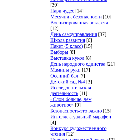
[39]
Парк чудес
[14]
Месячник безопасности
[10]
Военизированная эстафета
[12]
День самоуправления
[37]
Школа развития
[6]
Пакет (5 класс)
[15]
Выборы
[8]
Выставка кукол
[8]
День народного единства
[21]
Мамины руки
[17]
Осенний бал
[7]
Детский сад №4
[3]
Исследовательская
деятельность
[11]
«Слон-больше, чем
животное»
[9]
Безопасность-это важно
[15]
Интеллектуальный марафон
[4]
Конкурс художественного
чтения
[12]
Новости начальной школы
[7]