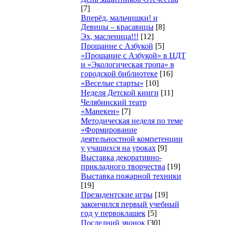
[7]
Вперёд, мальчишки! и
Девицы – красавицы
[8]
Эх, масленица!!!
[12]
Прощание с Азбукой
[5]
«Прощание с Азбукой» в ЦДТ
и «Экологическая тропа» в
городской библиотеке
[16]
«Веселые старты»
[10]
Неделя Детской книги
[11]
Челябинский театр
«Манекен»
[7]
Методическая неделя по теме
«Формирование
деятельностной компетенции
у учащихся на уроках
[9]
Выставка декоративно-
прикладного творчества
[19]
Выставка пожарной техники
[19]
Президентские игры
[19]
закончился первый учебный
год у первоклашек
[5]
Последний звонок
[30]