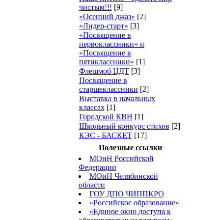
чистым!!!
[9]
«Осенний джаз»
[2]
«Лидер-старт»
[3]
«Посвящение в
первоклассники» и
«Посвящение в
пятиклассники»
[1]
Флешмоб ЦДТ
[3]
Посвящение в
старшеклассники
[2]
Выставка в начальных
классах
[1]
Городской КВН
[1]
Школьный конкурс стихов
[2]
КЭС - БАСКЕТ
[17]
Полезные ссылки
МОиН Российской
Федерации
МОиН Челябинской
области
ГОУ ДПО ЧИППКРО
«Российское образование»
«Единое окно доступа к