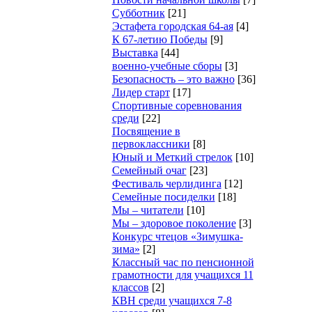
Субботник
[21]
Эстафета городская 64-ая
[4]
К 67-летию Победы
[9]
Выставка
[44]
военно-учебные сборы
[3]
Безопасность – это важно
[36]
Лидер старт
[17]
Cпортивные соревнования
среди
[22]
Посвящение в
первоклассники
[8]
Юный и Меткий стрелок
[10]
Семейный очаг
[23]
Фестиваль черлидинга
[12]
Семейные посиделки
[18]
Мы – читатели
[10]
Мы – здоровое поколение
[3]
Конкурс чтецов «Зимушка-
зима»
[2]
Классный час по пенсионной
грамотности для учащихся 11
классов
[2]
КВН среди учащихся 7-8