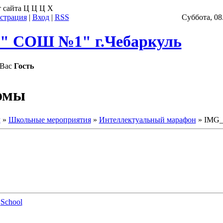
 сайта
Ц
Ц
Ц
Х
страция
|
Вход
|
RSS
Суббота, 08
 СОШ №1" г.Чебаркуль
Вас
Гость
омы
м
»
Школьные мероприятия
»
Интеллектуальный марафон
» IMG_
2
School