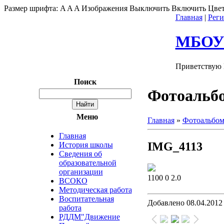
Размер шрифта:
A
A
A
Изображения
Выключить
Включить
Цвет
Главная
|
Реги
МБОУ"
Приветствую 
Поиск
Фотоальб
Меню
Главная
»
Фотоальбо
Главная
IMG_4113
История школы
Сведения об
образовательной
организации
1100
0
2.0
ВСОКО
Методическая работа
Воспитательная
Добавлено
08.04.201
работа
РДДМ"Движение