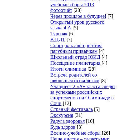
учебные сборы 2013
фотоотчёт
[28]
Через прошлое в будущее!
[7]
Открытый урок русского
языка 4 А
[5]
Тургояк
[6]
В ЦДТ
[7]
Спорт, как альтернатива
пагубным привычкам
[4]
Школьный отряд ЮИД
[4]
Посещение планетария
[4]
Итоги олимпиад
[28]
Встреча родителей со
школьным психологом
[8]
Учащиеся 2 «А» класса следят
за успехами российских
спортсменов на Олимпиаде в
Сочи
[12]
Страный фестиваль
[5]
Экскурсия
[31]
Радуга здоровья
[10]
Будь здоров
[3]
Военно-учебные сборы
[26]
Наша миссия – сделать мир