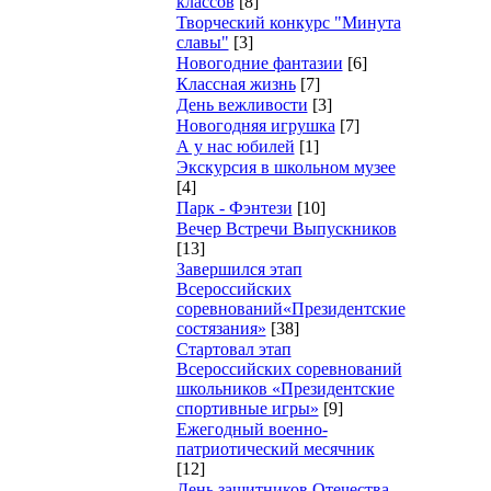
классов
[8]
Творческий конкурс "Минута
славы"
[3]
Новогодние фантазии
[6]
Классная жизнь
[7]
День вежливости
[3]
Новогодняя игрушка
[7]
А у нас юбилей
[1]
Экскурсия в школьном музее
[4]
Парк - Фэнтези
[10]
Вечер Встречи Выпускников
[13]
Завершился этап
Всероссийских
соревнований«Президентские
состязания»
[38]
Стартовал этап
Всероссийских соревнований
школьников «Президентские
спортивные игры»
[9]
Ежегодный военно-
патриотический месячник
[12]
День защитников Отечества