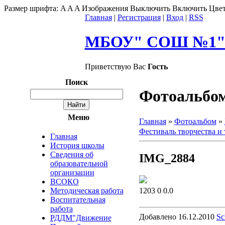
Размер шрифта:
A
A
A
Изображения
Выключить
Включить
Цвет
Главная
|
Регистрация
|
Вход
|
RSS
МБОУ" СОШ №1" г
Приветствую Вас
Гость
Поиск
Фотоальбо
Меню
Главная
»
Фотоальбом
»
Фестиваль творчества и 
Главная
История школы
Сведения об
IMG_2884
образовательной
организации
ВСОКО
1203
0
0.0
Методическая работа
Воспитательная
работа
Добавлено
16.12.2010
Sc
РДДМ"Движение