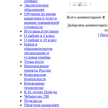
Первых"
Экологическое
образование
Обучение во время
Всего комментариев
:
0
карантина и (или) в
режиме повышенной
Добавлять комментарии 
готовности
п
Итоговая аттестация
[
Реги
О наборе в 1 класс
О наборе в 10 класс
Набор в
образовательную
организацию и
условия приёма
Точка роста
Национальные
проекты России
Комплексная
безопасность
Бережливые
технологии
К 81-летию Победы
Чебаркулю 290
Педклассы
Прокурор разъясняет