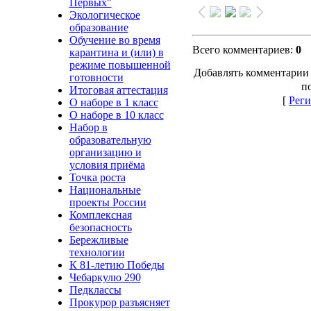
Первых"
Экологическое
образование
Обучение во время
Всего комментариев
:
0
карантина и (или) в
режиме повышенной
Добавлять комментарии 
готовности
п
Итоговая аттестация
[
Реги
О наборе в 1 класс
О наборе в 10 класс
Набор в
образовательную
организацию и
условия приёма
Точка роста
Национальные
проекты России
Комплексная
безопасность
Бережливые
технологии
К 81-летию Победы
Чебаркулю 290
Педклассы
Прокурор разъясняет