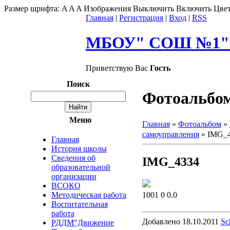
Размер шрифта:
A
A
A
Изображения
Выключить
Включить
Цвет
Главная
|
Регистрация
|
Вход
|
RSS
МБОУ" СОШ №1" г
Приветствую Вас
Гость
Поиск
Фотоальбо
Меню
Главная
»
Фотоальбом
»
самоуправления
» IMG_
Главная
История школы
Сведения об
IMG_4334
образовательной
организации
ВСОКО
1001
0
0.0
Методическая работа
Воспитательная
работа
Добавлено
18.10.2011
Sc
РДДМ"Движение