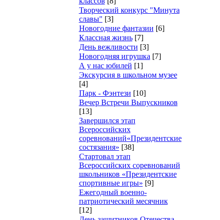
классов
[8]
Творческий конкурс "Минута
славы"
[3]
Новогодние фантазии
[6]
Классная жизнь
[7]
День вежливости
[3]
Новогодняя игрушка
[7]
А у нас юбилей
[1]
Экскурсия в школьном музее
[4]
Парк - Фэнтези
[10]
Вечер Встречи Выпускников
[13]
Завершился этап
Всероссийских
соревнований«Президентские
состязания»
[38]
Стартовал этап
Всероссийских соревнований
школьников «Президентские
спортивные игры»
[9]
Ежегодный военно-
патриотический месячник
[12]
День защитников Отечества