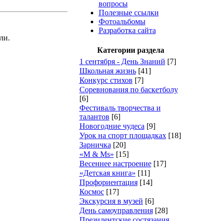
вопросы
Полезные ссылки
Фотоальбомы
Разработка сайта
ли.
Категории раздела
1 сентября - День Знаний
[7]
Школьная жизнь
[41]
Конкурс стихов
[7]
Cоревнования по баскетболу
[6]
Фестиваль творчества и
талантов
[6]
Новогодние чудеса
[9]
Урок на спорт площадках
[18]
Зарничка
[20]
«M & Ms»
[15]
Весеннее настроение
[17]
«Детская книга»
[11]
Профориентация
[14]
Космос
[17]
Экскурсия в музей
[6]
День самоуправления
[28]
Президентские состязания