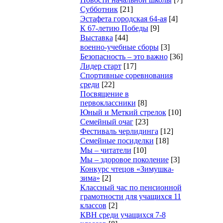
Субботник
[21]
Эстафета городская 64-ая
[4]
К 67-летию Победы
[9]
Выставка
[44]
военно-учебные сборы
[3]
Безопасность – это важно
[36]
Лидер старт
[17]
Cпортивные соревнования
среди
[22]
Посвящение в
первоклассники
[8]
Юный и Меткий стрелок
[10]
Семейный очаг
[23]
Фестиваль черлидинга
[12]
Семейные посиделки
[18]
Мы – читатели
[10]
Мы – здоровое поколение
[3]
Конкурс чтецов «Зимушка-
зима»
[2]
Классный час по пенсионной
грамотности для учащихся 11
классов
[2]
КВН среди учащихся 7-8