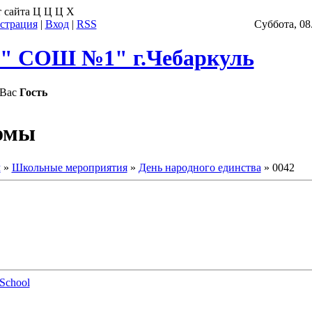
 сайта
Ц
Ц
Ц
Х
страция
|
Вход
|
RSS
Суббота, 08
 СОШ №1" г.Чебаркуль
Вас
Гость
омы
м
»
Школьные мероприятия
»
День народного единства
» 0042
School