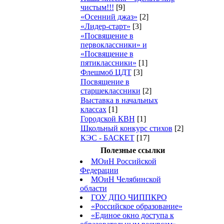
чистым!!!
[9]
«Осенний джаз»
[2]
«Лидер-старт»
[3]
«Посвящение в
первоклассники» и
«Посвящение в
пятиклассники»
[1]
Флешмоб ЦДТ
[3]
Посвящение в
старшеклассники
[2]
Выставка в начальных
классах
[1]
Городской КВН
[1]
Школьный конкурс стихов
[2]
КЭС - БАСКЕТ
[17]
Полезные ссылки
МОиН Российской
Федерации
МОиН Челябинской
области
ГОУ ДПО ЧИППКРО
«Российское образование»
«Единое окно доступа к