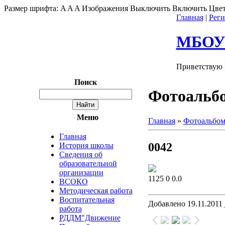
Размер шрифта:
A
A
A
Изображения
Выключить
Включить
Цвет
Главная
|
Реги
МБОУ"
Приветствую 
Поиск
Фотоальб
Меню
Главная
»
Фотоальбо
Главная
0042
История школы
Сведения об
образовательной
организации
1125
0
0.0
ВСОКО
Методическая работа
Воспитательная
Добавлено
19.11.2011
работа
РДДМ"Движение