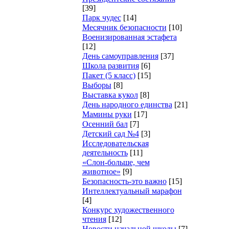
[39]
Парк чудес
[14]
Месячник безопасности
[10]
Военизированная эстафета
[12]
День самоуправления
[37]
Школа развития
[6]
Пакет (5 класс)
[15]
Выборы
[8]
Выставка кукол
[8]
День народного единства
[21]
Мамины руки
[17]
Осенний бал
[7]
Детский сад №4
[3]
Исследовательская
деятельность
[11]
«Слон-больше, чем
животное»
[9]
Безопасность-это важно
[15]
Интеллектуальный марафон
[4]
Конкурс художественного
чтения
[12]
Новости начальной школы
[7]