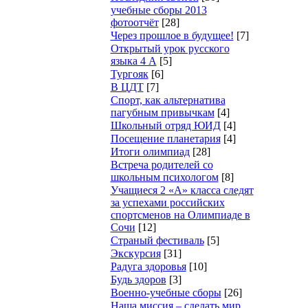
учебные сборы 2013
фотоотчёт
[28]
Через прошлое в будущее!
[7]
Открытый урок русского
языка 4 А
[5]
Тургояк
[6]
В ЦДТ
[7]
Спорт, как альтернатива
пагубным привычкам
[4]
Школьный отряд ЮИД
[4]
Посещение планетария
[4]
Итоги олимпиад
[28]
Встреча родителей со
школьным психологом
[8]
Учащиеся 2 «А» класса следят
за успехами российских
спортсменов на Олимпиаде в
Сочи
[12]
Страный фестиваль
[5]
Экскурсия
[31]
Радуга здоровья
[10]
Будь здоров
[3]
Военно-учебные сборы
[26]
Наша миссия – сделать мир