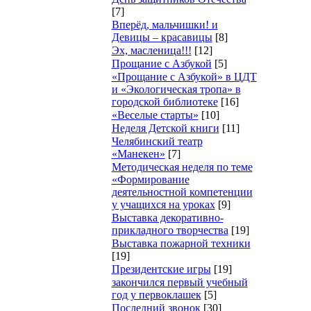
[7]
Вперёд, мальчишки! и
Девицы – красавицы
[8]
Эх, масленица!!!
[12]
Прощание с Азбукой
[5]
«Прощание с Азбукой» в ЦДТ
и «Экологическая тропа» в
городской библиотеке
[16]
«Веселые старты»
[10]
Неделя Детской книги
[11]
Челябинский театр
«Манекен»
[7]
Методическая неделя по теме
«Формирование
деятельностной компетенции
у учащихся на уроках
[9]
Выставка декоративно-
прикладного творчества
[19]
Выставка пожарной техники
[19]
Президентские игры
[19]
закончился первый учебный
год у первоклашек
[5]
Последний звонок
[30]