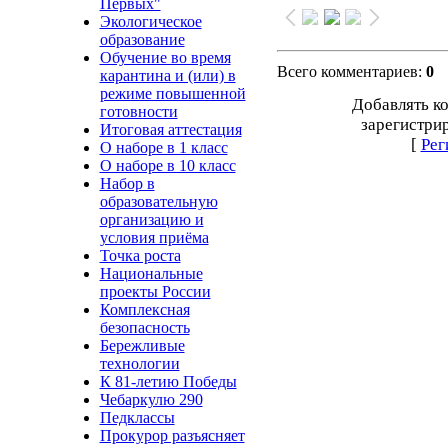
Первых"
Экологическое
образование
Обучение во время
Всего комментариев
:
0
карантина и (или) в
режиме повышенной
Добавлять к
готовности
зарегистри
Итоговая аттестация
[
Рег
О наборе в 1 класс
О наборе в 10 класс
Набор в
образовательную
организацию и
условия приёма
Точка роста
Национальные
проекты России
Комплексная
безопасность
Бережливые
технологии
К 81-летию Победы
Чебаркулю 290
Педклассы
Прокурор разъясняет