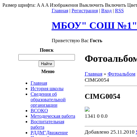
Размер шрифта:
A
A
A
Изображения
Выключить
Включить
Цвет
Главная
|
Регистрация
|
Вход
|
RSS
МБОУ" СОШ №1" г
Приветствую Вас
Гость
Поиск
Фотоальбо
Меню
Главная
»
Фотоальбом
CIMG0054
Главная
История школы
Сведения об
CIMG0054
образовательной
организации
ВСОКО
1341
0
0.0
Методическая работа
Воспитательная
работа
Добавлено
25.11.2010
РДДМ"Движение