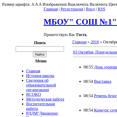
Размер шрифта:
A
A
A
Изображения
Выключить
Включить
Цвет
Главная
|
Регистрация
|
Вход
|
RSS
МБОУ" СОШ №1" г
Приветствую Вас
Гость
Главная
»
2016
»
Октябр
Поиск
03 Октября, Понедельн
Меню
08:55
День здоров
Главная
История школы
Сведения об
08:54
Выставка
образовательной
организации
ВСОКО
08:54
Ремень безо
Методическая работа
Воспитательная
работа
08:54
Конкурс со
РДДМ"Движение