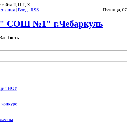
 сайта
Ц
Ц
Ц
Х
страция
|
Вход
|
RSS
Пятница, 07.
 СОШ №1" г.Чебаркуль
Вас
Гость
т
ция НОУ
 конкурс
жества