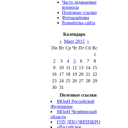
Часто задаваемые
вопросы
Полезные ссылки
Фотоальбомы
Разработка сайта
Календарь
«
Март 2015
»
Пн
Вт
Ср
Чт
Пт
Сб
Вс
1
2
3
4
5
6
7
8
9
10
11
12
13
14
15
16
17
18
19
20
21
22
23
24
25
26
27
28
29
30
31
Полезные ссылки
МОиН Российской
Федерации
МОиН Челябинской
области
ГОУ ДПО ЧИППКРО
«Российское