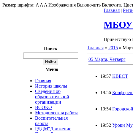
Размер шрифта:
A
A
A
Изображения
Выключить
Включить
Цвет
Главная
|
Реги
МБОУ"
Приветствую 
Главная
»
2015
»
Мар
Поиск
05 Марта, Четверг
Меню
19:57
КВЕСТ
Главная
История школы
Сведения об
19:56
Конферен
образовательной
организации
ВСОКО
19:54
Городской
Методическая работа
Воспитательная
работа
19:52
Уроки Му
РДДМ"Движение