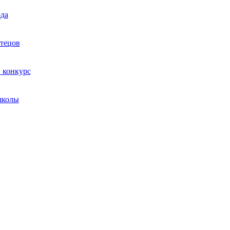
да
тецов
 конкурс
школы